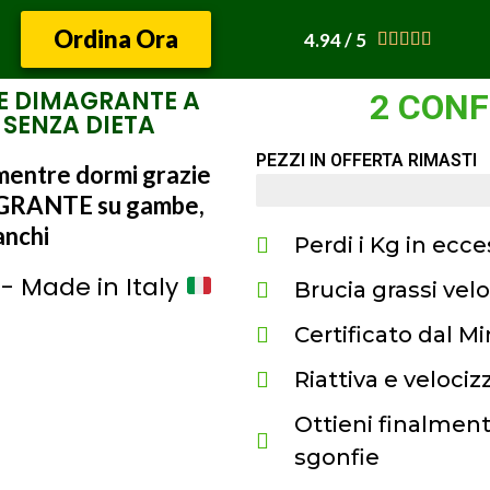
Ordina Ora
4.94 / 5





E DIMAGRANTE A
2 CONF
 SENZA DIETA
PEZZI IN OFFERTA RIMASTI
 mentre dormi grazie
7
GRANTE su gambe,
anchi
Perdi i Kg in ecc
- Made in Italy
Brucia grassi ve
Certificato dal Mi
Riattiva e veloci
Ottieni finalmen
sgonfie