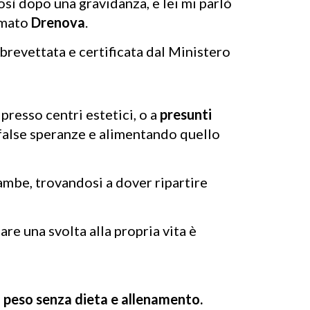
così dopo una gravidanza, e lei mi parlò
amato
Drenova
.
brevettata e certificata dal Ministero
presso centri estetici, o a
presunti
false speranze e alimentando quello
gambe, trovandosi a dover ripartire
re una svolta alla propria vita è
 peso senza dieta e allenamento.