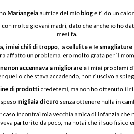
ono
Mariangela
autrice del mio
blog
e ti do un calo
on molte giovani madri, dato che anche io ho dato 
mesi fa.
ta,
i miei chili di troppo
, la
cellulite
e le
smagliature
ra affatto un problema, ero molto grata per il mo
ione non accennava a migliorare
e i miei problemi d
r quello che stava accadendo, non riuscivo a spieg
ine di prodotti
credetemi, ma non ho ottenuto il ri
 speso
migliaia di euro
senza ottenere nulla in cam
er caso incontrai mia vecchia amica di infanzia che 
veva partorito da poco, ma notai che il suo fisico er